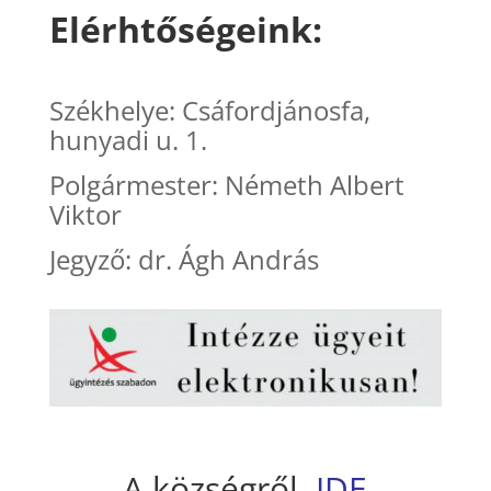
Elérhtőségeink:
Székhelye: Csáfordjánosfa,
hunyadi u. 1.
Polgármester: Németh Albert
Viktor
Jegyző: dr. Ágh András
A községről,
IDE