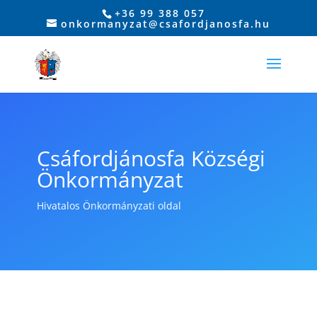
+36 99 388 057
onkormanyzat@csafordjanosfa.hu
Csáfordjánosfa Községi
Önkormányzat
Hivatalos Önkormányzati oldal